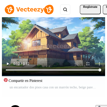
Regístrate
Compartir en Pinterest
un encantador dos pisos casa con un marrón techo, beige paredes, y de madera acentos, anidado en medio de lozano verdor debajo un claro azul cielo. Vídeo Gratis