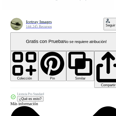
Icetray Images
Seguir
144.245 Recursos
Gratis con Prueba
No se requiere atribución!
Colección
Similar
Pin
Compartir
Licencia Pro Standard
¿Qué es esto?
Más información