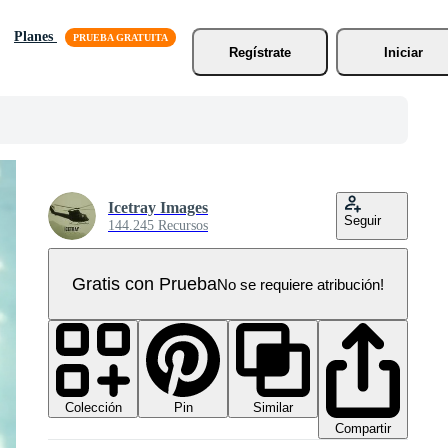
Planes
Regístrate
Iniciar
Icetray Images
Seguir
144.245 Recursos
Gratis con Prueba
No se requiere atribución!
Colección
Similar
Pin
Compartir