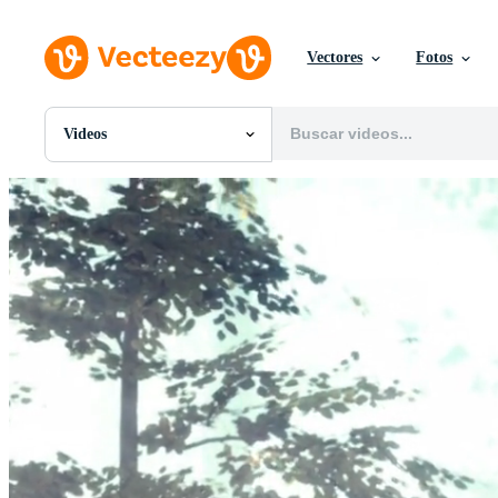
Vectores
Fotos
Videos
Todas Imágenes
Fotos
PNGs
PSDs
SVGs
Plantillas
Vectores
Videos
Gráficos en Movimiento
Imágenes Editoriales
Eventos Editoriales