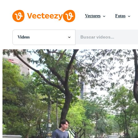
Vectores
Fotos
Videos
Todas Imágenes
Fotos
PNGs
PSDs
SVGs
Plantillas
Vectores
Videos
Gráficos en Movimiento
Imágenes Editoriales
Eventos Editoriales