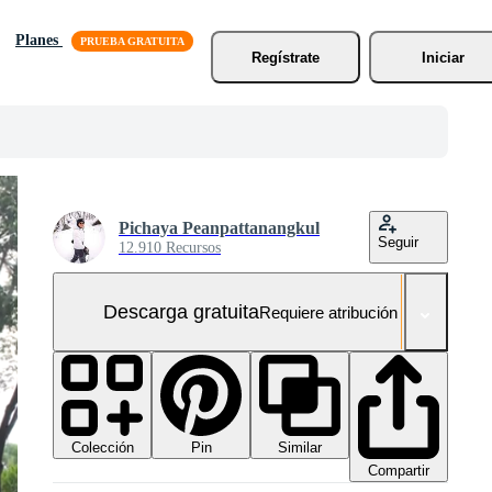
Planes
Regístrate
Iniciar
Pichaya Peanpattanangkul
Seguir
12.910 Recursos
Descarga gratuita
Requiere atribución
Colección
Similar
Pin
Compartir