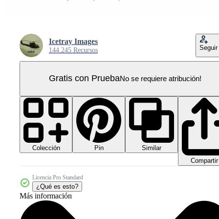
Icetray Images
Seguir
144.245 Recursos
Gratis con Prueba
No se requiere atribución!
Colección
Similar
Pin
Compartir
Licencia Pro Standard
¿Qué es esto?
Más información