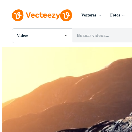
Vectores
Fotos
Videos
Todas Imágenes
Fotos
PNGs
PSDs
SVGs
Plantillas
Vectores
Videos
Gráficos en Movimiento
Imágenes Editoriales
Eventos Editoriales