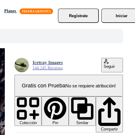
Planes
Regístrate
Iniciar
Icetray Images
Seguir
144.245 Recursos
Gratis con Prueba
No se requiere atribución!
Colección
Similar
Pin
Compartir