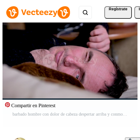
Regístrate
Compartir en Pinterest
barbado hombre con dolor de cabeza despertar arriba y conmovedor cara mientras acostado en sofá cerca globos y papel picado después fiesta a hogar Vídeo Pro