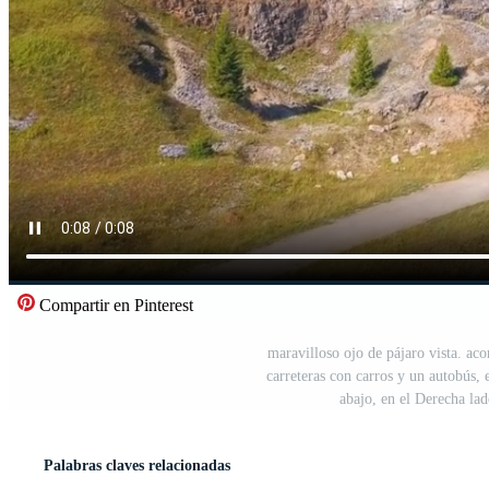
Compartir en Pinterest
maravilloso ojo de pájaro vista. ac
carreteras con carros y un autobús, e
abajo, en el Derecha lad
Palabras claves relacionadas