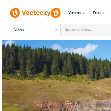
Vectores
Fotos
Videos
Todas Imágenes
Fotos
PNGs
PSDs
SVGs
Plantillas
Vectores
Videos
Gráficos en Movimiento
Imágenes Editoriales
Eventos Editoriales