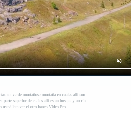
ortar. un verde montañoso montaña en cuales allí son
n parte superior de cuales allí es un bosque y un río
o usted lata ver el otro banco Vídeo Pro