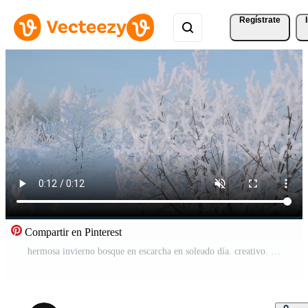
Regístrate
Compartir en Pinterest
hermosa invierno bosque en escarcha en soleado día. creativo. blanco como la nieve cubrir de limpiar bosque en invierno día. arboles en bosque cubierto con escarcha en escarchado invierno día Vídeo Pro