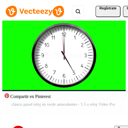
Regístrate
Compartir en Pinterest
clásico pared reloj en verde antecedentes - 5 5 o reloj Vídeo Pro