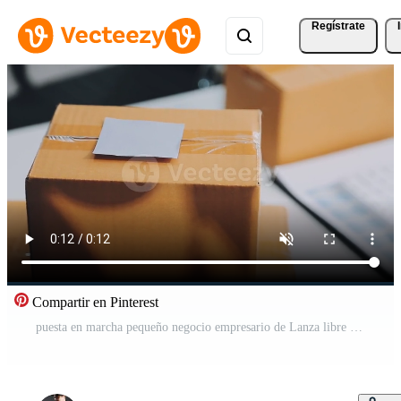
Regístrate
Compartir en Pinterest
puesta en marcha pequeño negocio empresario de Lanza libre asiático mujer utilizando un ordenador portátil con caja alegre éxito en línea márketing embalaje caja y entrega SME idea concepto Vídeo Gratis