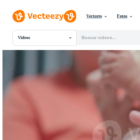
Vectores
Fotos
Videos
Todas Imágenes
Fotos
PNGs
PSDs
SVGs
Plantillas
Vectores
Videos
Gráficos en Movimiento
Imágenes Editoriales
Eventos Editoriales