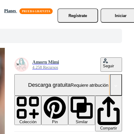
Planes
Regístrate
Iniciar
Amorn Mimi
Seguir
4.258 Recursos
Descarga gratuita
Requiere atribución
Colección
Similar
Pin
Compartir