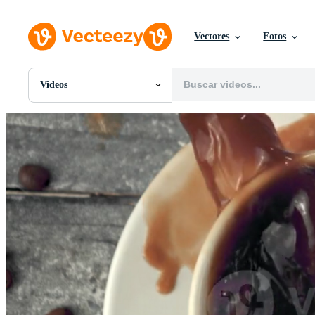
Vectores
Fotos
Videos
Todas Imágenes
Fotos
PNGs
PSDs
SVGs
Plantillas
Vectores
Videos
Gráficos en Movimiento
Imágenes Editoriales
Eventos Editoriales