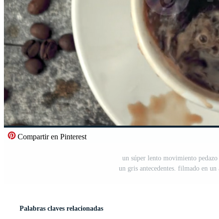
Compartir en Pinterest
un súper lento movimiento pedazo d
un gris antecedentes. filmado en un 
Palabras claves relacionadas