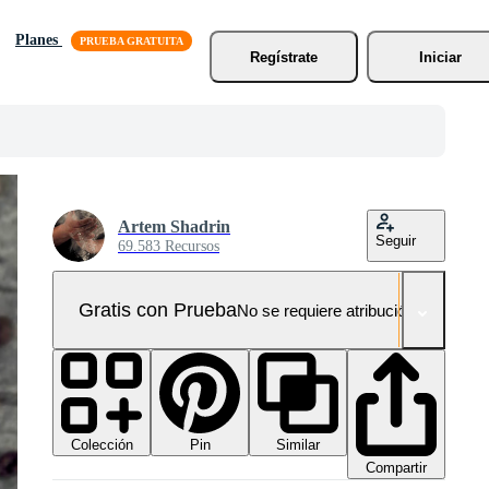
Planes
Regístrate
Iniciar
Artem Shadrin
Seguir
69.583 Recursos
Gratis con Prueba
No se requiere atribución!
Colección
Similar
Pin
Compartir