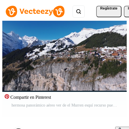
Regístrate
Compartir en Pinterest
hermosa panorámico aéreo ver de el Murren esquí recurso pueblo en Suiza. lujo hoteles y edificios situado en el borde de el acantilado. Vídeo Pro