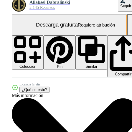
Aliaksei Dabralinski
Seguir
2.145 Recursos
Descarga gratuita
Requiere atribución
Colección
Similar
Pin
Compartir
Licencia Gratis
¿Qué es esto?
Más información