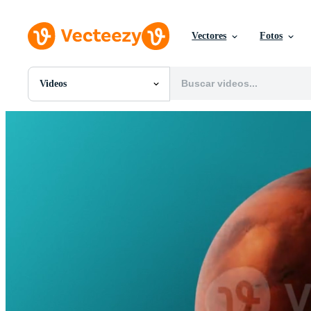
Vectores
Fotos
Videos
Todas Imágenes
Fotos
PNGs
PSDs
SVGs
Plantillas
Vectores
Videos
Gráficos en Movimiento
Imágenes Editoriales
Eventos Editoriales