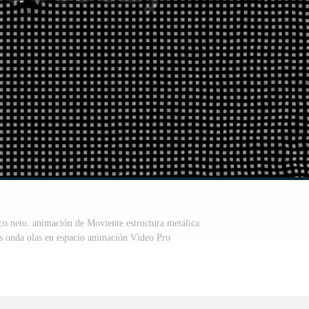
co neto. animación de Moviente estructura metálica
ras onda olas en espacio animación Vídeo Pro