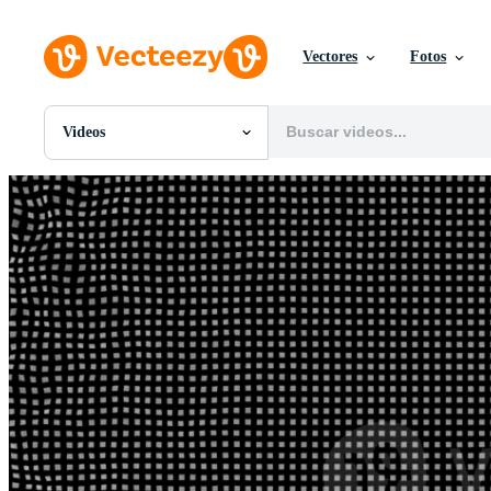
Vectores
Fotos
Videos
Todas Imágenes
Fotos
PNGs
PSDs
SVGs
Plantillas
Vectores
Videos
Gráficos en Movimiento
Imágenes Editoriales
Eventos Editoriales