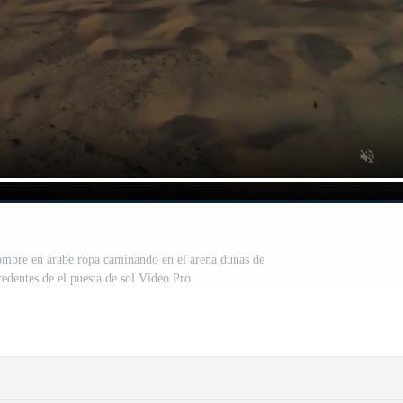
mbre en árabe ropa caminando en el arena dunas de
cedentes de el puesta de sol Vídeo Pro