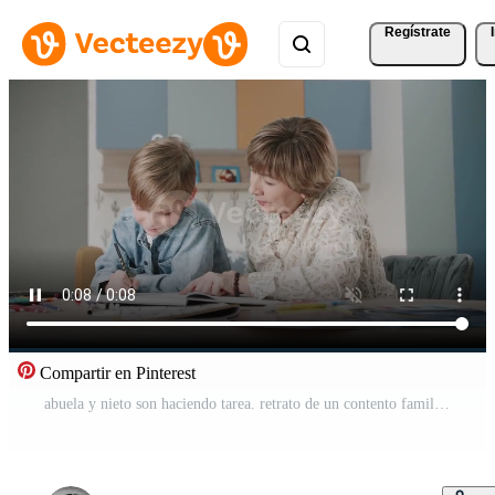
Regístrate
Compartir en Pinterest
abuela y nieto son haciendo tarea. retrato de un contento familia. aprendizaje a hogar. enseñando. abuela y nieto reír. linda emociones en el marco. el historia de uno familia. Vídeo Gratis