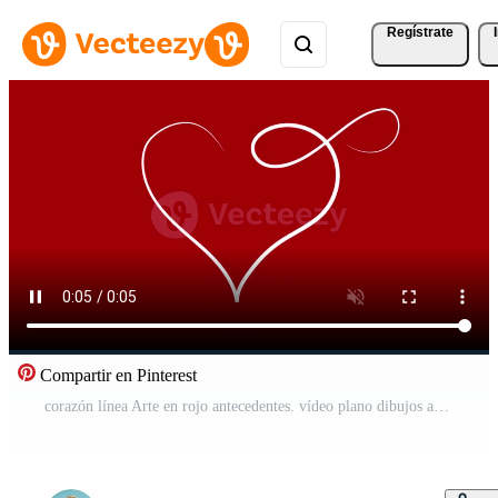
Regístrate
Compartir en Pinterest
corazón línea Arte en rojo antecedentes. vídeo plano dibujos animados animación diseño elemento. alfa canal transparencia Vídeo Pro