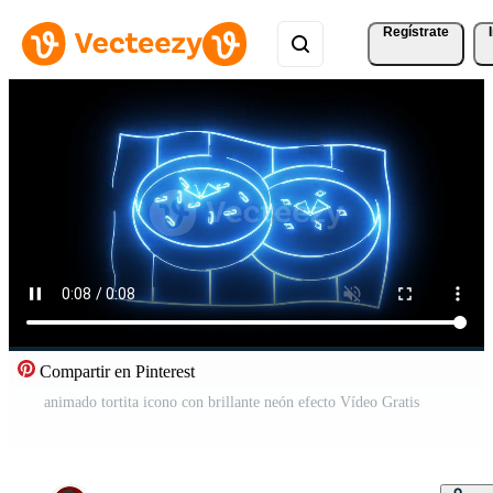
Regístrate
Compartir en Pinterest
animado tortita icono con brillante neón efecto Vídeo Gratis