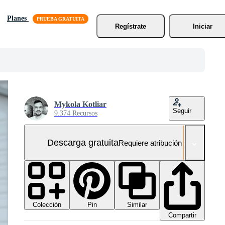
Planes
Regístrate
Iniciar
Mykola Kotliar
Seguir
9.374 Recursos
Descarga gratuita
Requiere atribución
Colección
Similar
Pin
Compartir