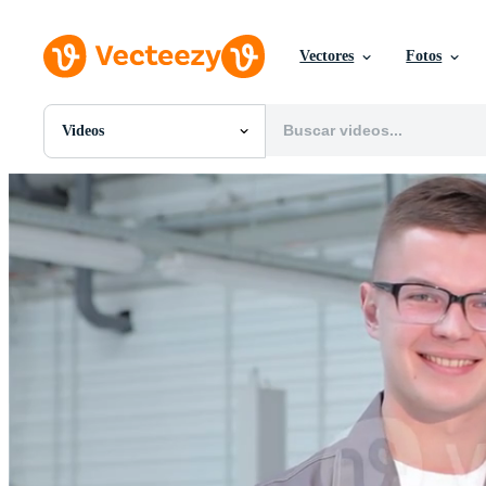
Vectores
Fotos
Videos
Todas Imágenes
Fotos
PNGs
PSDs
SVGs
Plantillas
Vectores
Videos
Gráficos en Movimiento
Imágenes Editoriales
Eventos Editoriales