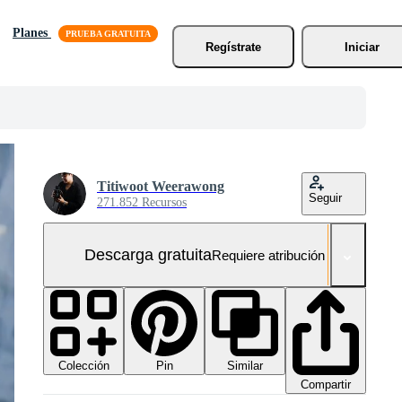
Planes
Regístrate
Iniciar
Titiwoot Weerawong
Seguir
271.852 Recursos
Descarga gratuita
Requiere atribución
Colección
Similar
Pin
Compartir