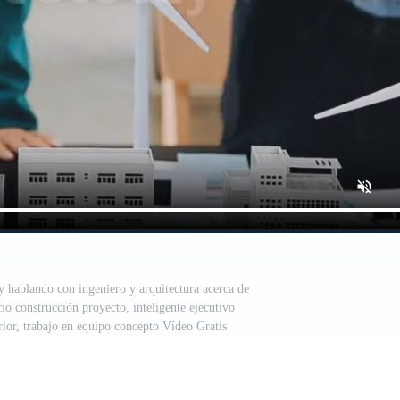
y hablando con ingeniero y arquitectura acerca de
cio construcción proyecto, inteligente ejecutivo
rior, trabajo en equipo concepto Vídeo Gratis