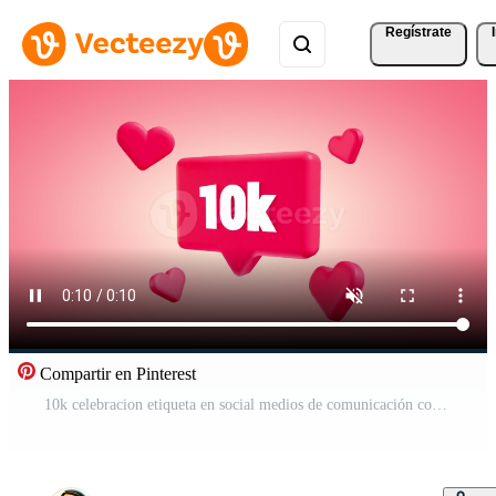
Regístrate
Compartir en Pinterest
10k celebracion etiqueta en social medios de comunicación con corazones siguiente a él. 4k vídeo Vídeo Pro