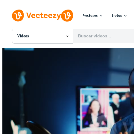
Vectores
Fotos
Videos
Todas Imágenes
Fotos
PNGs
PSDs
SVGs
Plantillas
Vectores
Videos
Gráficos en Movimiento
Imágenes Editoriales
Eventos Editoriales