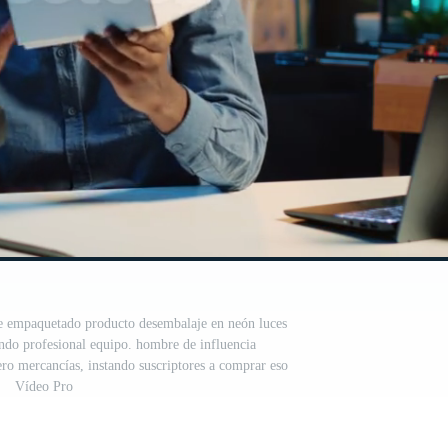
je empaquetado producto desembalaje en neón luces
ando profesional equipo. hombre de influencia
o mercancías, instando suscriptores a comprar eso
Vídeo Pro