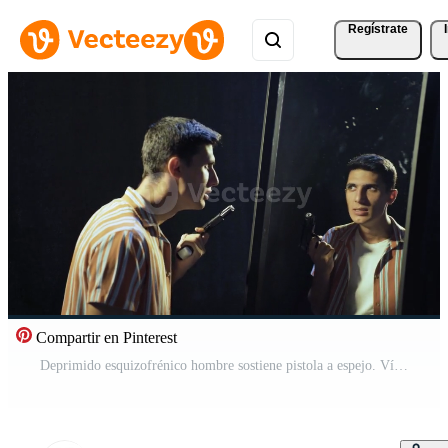
Regístrate
Compartir en Pinterest
Deprimido esquizofrénico hombre sostiene pistola a espejo. Vídeo Pro