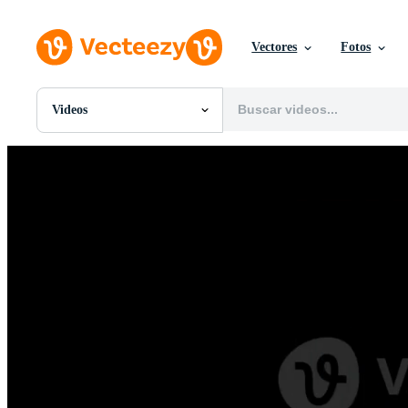
Vectores
Fotos
Videos
Todas Imágenes
Fotos
PNGs
PSDs
SVGs
Plantillas
Vectores
Videos
Gráficos en Movimiento
Imágenes Editoriales
Eventos Editoriales