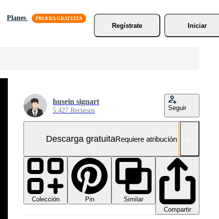
Planes
Regístrate
Iniciar
husein signart
Seguir
5.427 Recursos
Descarga gratuita
Requiere atribución
Colección
Similar
Pin
Compartir