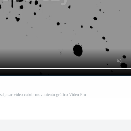
salpicar vídeo cubrir movimiento gráfico Vídeo Pro