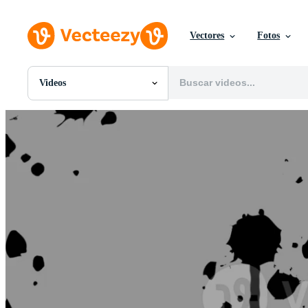
Vectores
Fotos
Videos
Todas Imágenes
Fotos
PNGs
PSDs
SVGs
Plantillas
Vectores
Videos
Gráficos en Movimiento
Imágenes Editoriales
Eventos Editoriales