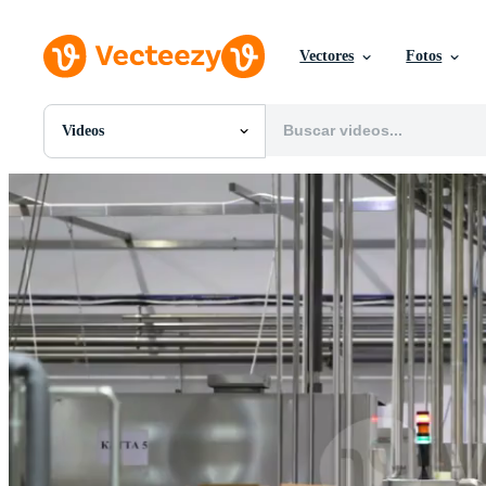
Vectores
Fotos
Videos
Todas Imágenes
Fotos
PNGs
PSDs
SVGs
Plantillas
Vectores
Videos
Gráficos en Movimiento
Imágenes Editoriales
Eventos Editoriales