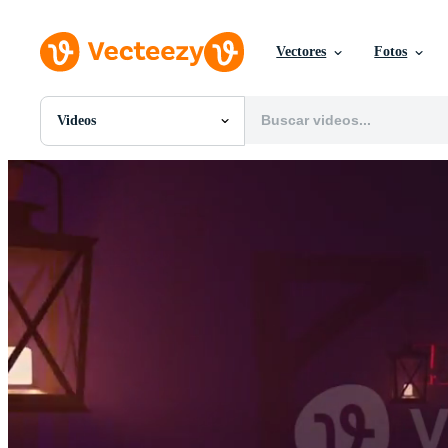
Vectores
Fotos
Videos
Todas Imágenes
Fotos
PNGs
PSDs
SVGs
Plantillas
Vectores
Videos
Gráficos en Movimiento
Imágenes Editoriales
Eventos Editoriales