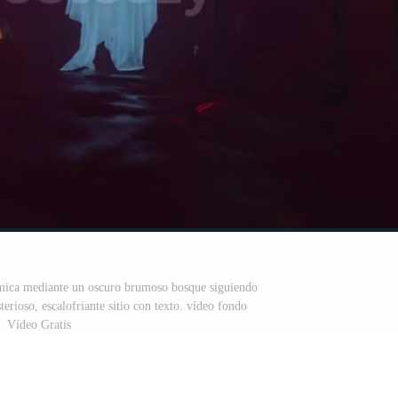
mica mediante un oscuro brumoso bosque siguiendo
erioso, escalofriante sitio con texto. vídeo fondo
Vídeo Gratis