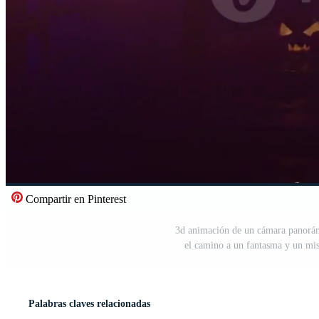
Compartir en Pinterest
3d animación de un cámara panorá
el camino a un fantasma y un mist
Palabras claves relacionadas