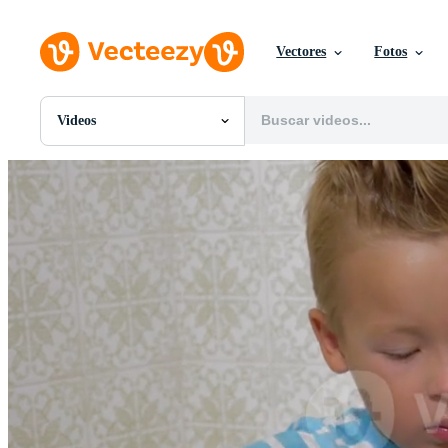
Vectores
Fotos
Videos
Todas Imágenes
Fotos
PNGs
PSDs
SVGs
Plantillas
Vectores
Videos
Gráficos en Movimiento
Imágenes Editoriales
Eventos Editoriales