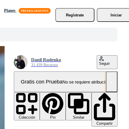
Planes
Regístrate
Iniciar
Danil Rudenko
Seguir
31.439 Recursos
Gratis con Prueba
No se requiere atribución!
Colección
Similar
Pin
Compartir