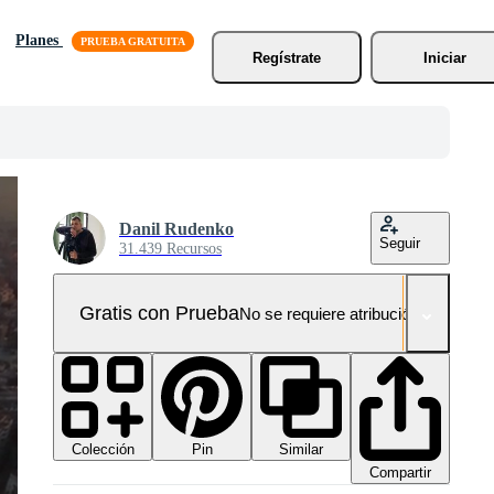
Planes
Regístrate
Iniciar
Danil Rudenko
Seguir
31.439 Recursos
Gratis con Prueba
No se requiere atribución!
Colección
Similar
Pin
Compartir