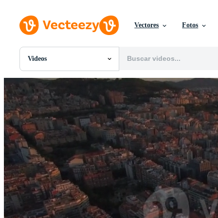
Vectores
Fotos
Videos
Todas Imágenes
Fotos
PNGs
PSDs
SVGs
Plantillas
Vectores
Videos
Gráficos en Movimiento
Imágenes Editoriales
Eventos Editoriales