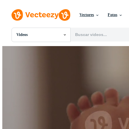
Vectores
Fotos
Videos
Todas Imágenes
Fotos
PNGs
PSDs
SVGs
Plantillas
Vectores
Videos
Gráficos en Movimiento
Imágenes Editoriales
Eventos Editoriales