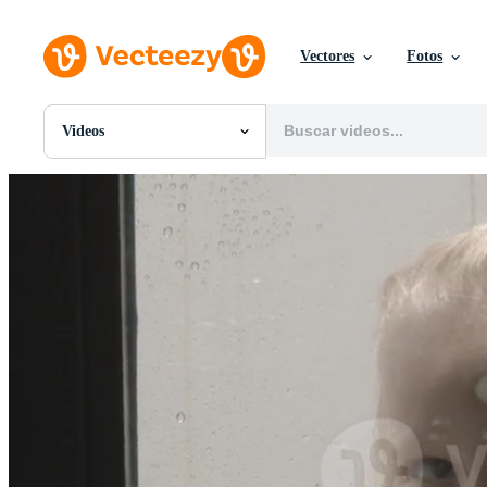
Vectores
Fotos
Videos
Todas Imágenes
Fotos
PNGs
PSDs
SVGs
Plantillas
Vectores
Videos
Gráficos en Movimiento
Imágenes Editoriales
Eventos Editoriales