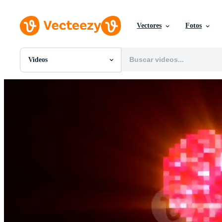
Vectores
Fotos
Videos
Todas Imágenes
Fotos
PNGs
PSDs
SVGs
Plantillas
Vectores
Videos
Gráficos en Movimiento
Imágenes Editoriales
Eventos Editoriales