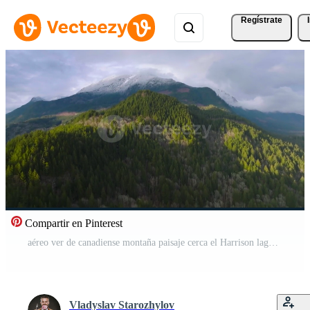
Regístrate
Compartir en Pinterest
aéreo ver de canadiense montaña paisaje cerca el Harrison lago a puesta de sol Vídeo Pro
Vladyslav Starozhylov