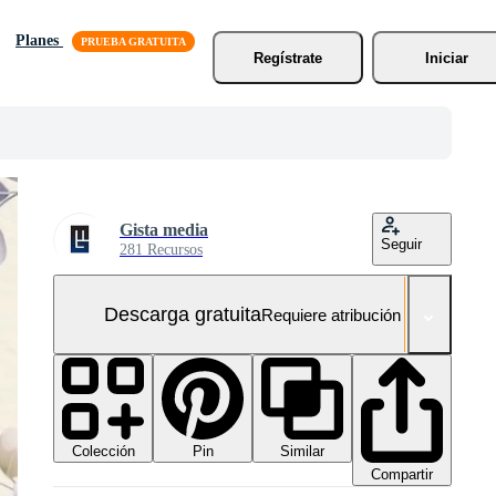
Planes
Regístrate
Iniciar
Gista media
Seguir
281 Recursos
Descarga gratuita
Requiere atribución
Colección
Similar
Pin
Compartir