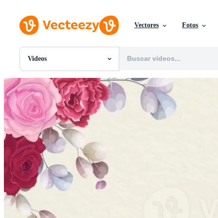
Vectores
Fotos
Videos
Todas Imágenes
Fotos
PNGs
PSDs
SVGs
Plantillas
Vectores
Videos
Gráficos en Movimiento
Imágenes Editoriales
Eventos Editoriales