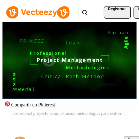
Regístrate
Compartir en Pinterest
profesional proyecto administración metodologias para exitoso proyecto administración vía melé Kanban ágil prince2 estrategia a darse cuenta proyectos en hora por utilizar de ágil metodología útil híbrido Acercarse Vídeo Gratis