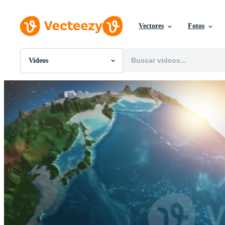
Vectores
Fotos
Videos
Todas Imágenes
Fotos
PNGs
PSDs
SVGs
Plantillas
Vectores
Videos
Gráficos en Movimiento
Imágenes Editoriales
Eventos Editoriales