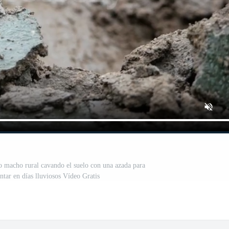
co macho rural cavando el suelo con una azada para
ntar en días lluviosos Vídeo Gratis