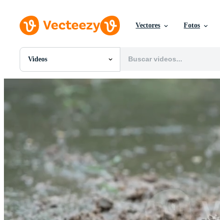
Vectores
Fotos
Videos
Todas Imágenes
Fotos
PNGs
PSDs
SVGs
Plantillas
Vectores
Videos
Gráficos en Movimiento
Imágenes Editoriales
Eventos Editoriales