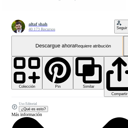
altaf shah
Seguir
40.173 Recursos
Descargue ahora
Requiere atribución
Colección
Similar
Pin
Compartir
Uso Editorial
¿Qué es esto?
Más información