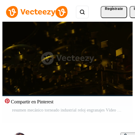
Regístrate
Compartir en Pinterest
resumen mecánico torneado industrial reloj engranajes Vídeo Pro