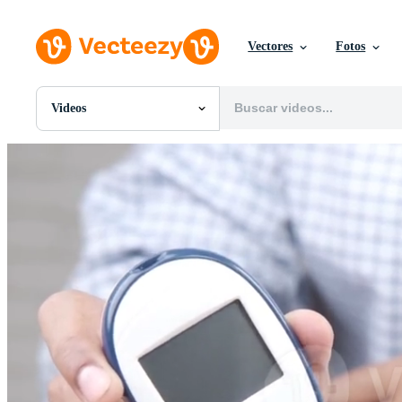
Vectores
Fotos
Videos
Todas Imágenes
Fotos
PNGs
PSDs
SVGs
Plantillas
Vectores
Videos
Gráficos en Movimiento
Imágenes Editoriales
Eventos Editoriales