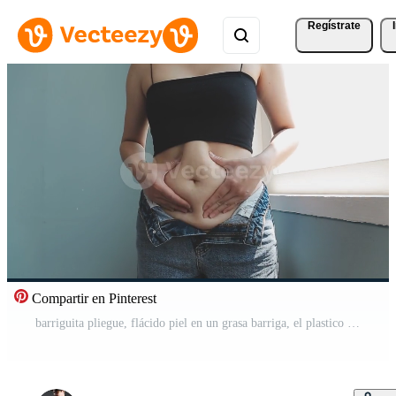
Regístrate
Compartir en Pinterest
barriguita pliegue, flácido piel en un grasa barriga, el plastico cirugía concepto en gris antecedentes Vídeo Gratis