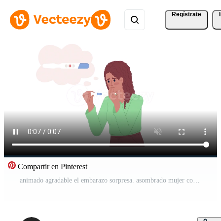
Regístrate
Compartir en Pinterest
animado agradable el embarazo sorpresa. asombrado mujer con prueba. emocional dama. plano personaje animación en blanco antecedentes con alfa canal transparencia. color dibujos animados estilo 4k vídeo imágenes Vídeo Pro