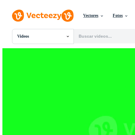
Vectores
Fotos
Videos
Todas Imágenes
Fotos
PNGs
PSDs
SVGs
Plantillas
Vectores
Videos
Gráficos en Movimiento
Imágenes Editoriales
Eventos Editoriales