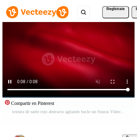
Regístrate
Compartir en Pinterest
textura de satén rojo abstracto agitando bucle sin fisuras Vídeo Pro