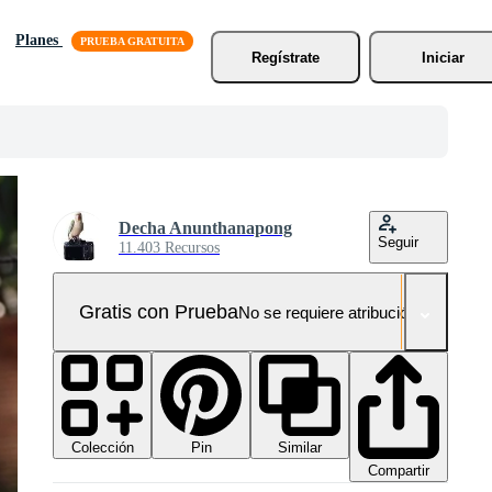
Planes
Regístrate
Iniciar
Decha Anunthanapong
Seguir
11.403 Recursos
Gratis con Prueba
No se requiere atribución!
Colección
Similar
Pin
Compartir