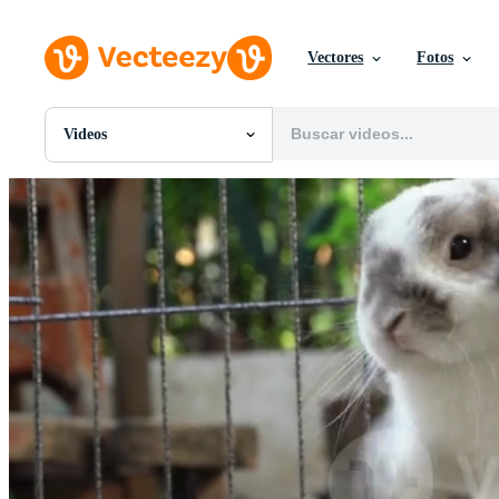
Vectores
Fotos
Videos
Todas Imágenes
Fotos
PNGs
PSDs
SVGs
Plantillas
Vectores
Videos
Gráficos en Movimiento
Imágenes Editoriales
Eventos Editoriales