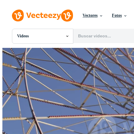
Vectores
Fotos
Videos
Todas Imágenes
Fotos
PNGs
PSDs
SVGs
Plantillas
Vectores
Videos
Gráficos en Movimiento
Imágenes Editoriales
Eventos Editoriales