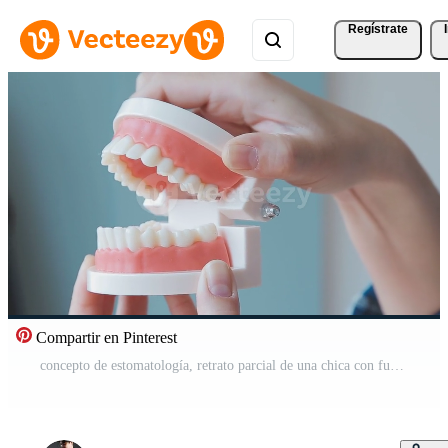
Regístrate
Compartir en Pinterest
concepto de estomatología, retrato parcial de una chica con fuertes dientes blancos mirando la cámara y sonriendo, con los dedos cerca de la cara. primer plano, de, mujer joven, en, dentista, estudio, adentro Vídeo Gratis